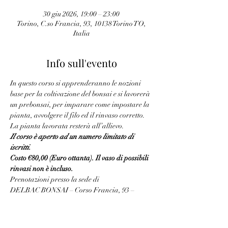
30 giu 2026, 19:00 – 23:00
Torino, C.so Francia, 93, 10138 Torino TO,
Italia
Info sull'evento
In questo corso si apprenderanno le nozioni 
base per la coltivazione del bonsai e si lavorerà 
un prebonsai, per imparare come impostare la 
pianta, avvolgere il filo ed il rinvaso corretto. 
La pianta lavorata resterà all’allievo.
Il corso è aperto ad un numero limitato di 
iscritti.
Costo €80,00 (Euro ottanta). Il vaso di possibili 
rinvasi non è incluso.
Prenotazioni presso la sede di
DELBAC BONSAI – Corso Francia, 93 – 
10138 Torino (TO)
Tel. 011.0603527I