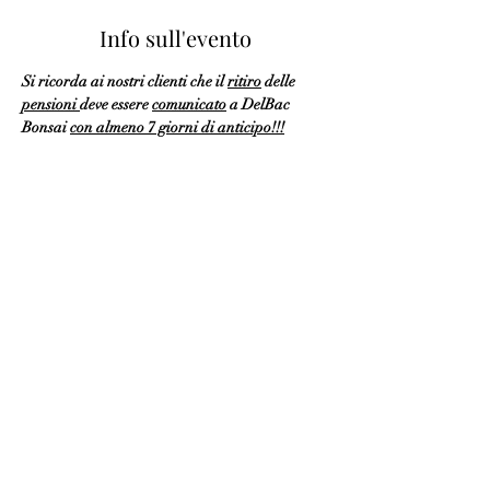
Info sull'evento
Si ricorda ai nostri clienti che il 
ritiro
 delle 
pensioni 
deve essere 
comunicato
 a DelBac 
Bonsai 
con almeno 7 giorni di anticipo!!!
Informazioni & Contatti
Indirizzo: C.so Francia, 93, 10138 Torino TO,
Italia
Mail:
delbacbonsai@virgilio.it
Telefono mobile:
+39 376 131 0600
Telefono fisso:
011 0603527
DelBac Bonsai Torino